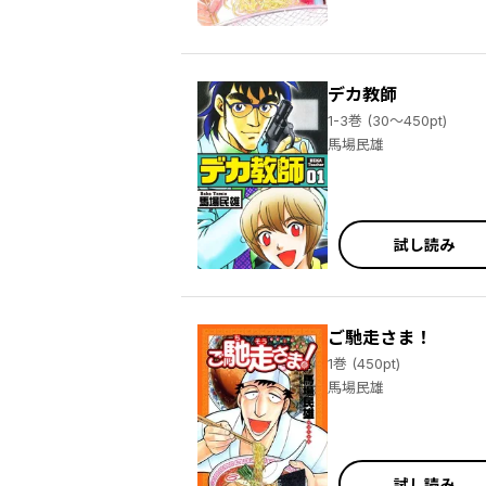
デカ教師
1-3巻 (30～450pt)
馬場民雄
試し読み
ご馳走さま！
1巻 (450pt)
馬場民雄
試し読み