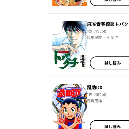
麻雀青春綺談トバク
1巻 (450pt)
馬場民雄 ／小堀洋
試し読み
蹴助DX
1巻 (450pt)
馬場民雄
試し読み