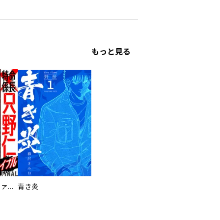
もっと見る
特命係長 只野仁ファイナル 愛蔵版
青き炎