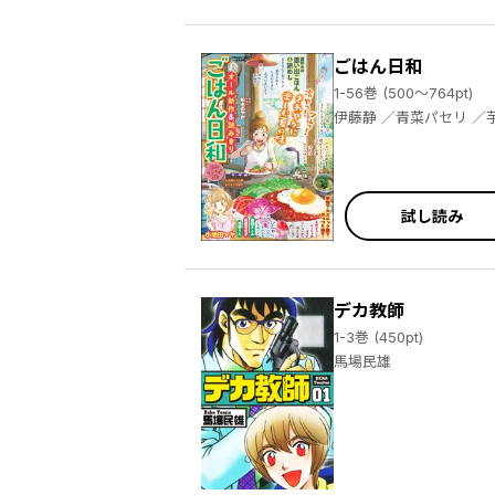
ごはん日和
1-56巻 (500～764pt)
伊藤静 ／青菜パセリ ／芋畑サリー ／キタキ滝 ／松本あやか ／元町夏央 ／羽鳥まりえ ／山野りんりん ／小池田マヤ ／後藤羽矢子 ／揚立しの ／酒川郁子 ／柏屋コッコ ／木村いこ ／ひわときこ ／榊こつぶ ／ものゆう ／酒井だんご ／池田さとみ ／鈴木小波 ／桐ヶ谷ユウジ ／佐原ナギ ／油豆 ／たきむらりゅう ／ふじのはるか ／袴田めら ／坂井恵理 ／ごはん日和編集部 ／魚乃目三太 ／並庭マチコ ／四方井ぬい ／岡野く仔 ／阿九 ／無動むど ／杏耶 ／日野あかね ／おーたまり ／だーく ／さかきしん ／せまうさ
試し読み
デカ教師
1-3巻 (450pt)
馬場民雄