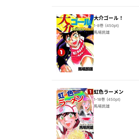
大介ゴール！
1-8巻 (450pt)
馬場民雄
虹色ラーメン
1-18巻 (450pt)
馬場民雄