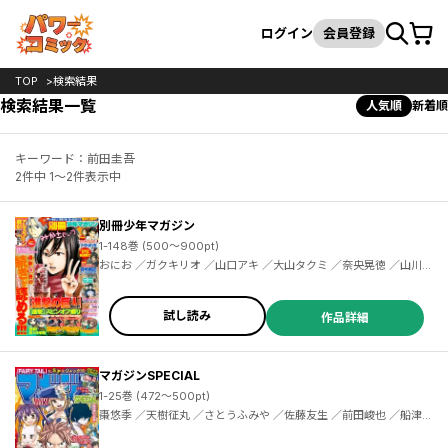
カート
検索
ログイン
会員登録
TOP
検索結果
検索結果一覧
人気順
新着順
キーワード：前田圭吾
2件中 1～2件表示中
別冊少年マガジン
1-148巻 (500～900pt)
おにお ／ガクキリオ ／山口アキ ／大山タクミ ／奈央晃徳 ／山川直輝 ／広橋進 ／長門知大 ／諫山創 ／めいびい ／二駅ずい ／荒川弘 ／田中芳樹 ／遠田マリモ ／カツヲ ／石沢庸介 ／ひろゆき ／水あさと ／佐藤友生 ／山口ミコト ／奈良一平 ／赤松健 ／ナユタン星人 ／寺田てら ／伊十楽 ／片山陽介 ／コーエーテクモゲームス ／金田陽介 ／長田龍伯 ／押見修造 ／笹古みとも ／スパイク・チュンソフト ／カワグチタケシ ／石塚千尋 ／伊奈めぐみ ／宮島雅憲 ／からあげたろう ／内山敦司 ／レベルファイブ ／久世蘭
試し読み
作品詳細
マガジンSPECIAL
1-25巻 (472～500pt)
棗悠季 ／天樹征丸 ／さとうふみや ／佐藤友生 ／前田峻也 ／船津紳平 ／二駅ずい ／佐木飛朗斗 ／東直輝 ／真島ヒロ ／ＢＯＫＵ ／コージィ城倉 ／金城宗幸 ／芥瀬良せら ／千田大輔 ／上田敦夫 ／堂本裕貴 ／西原梨花 ／小林俊彦 ／七三太朗 ／川三番地 ／ＣＬＡＭＰ ／香椎さおり ／飯島浩介 ／氏家ト全 ／上野春生 ／中村ゆうひ ／梅山たらこ ／植野メグル ／加茂ユウジ ／鈴木央 ／中西達哉 ／牟田洸 ／安藤正基 ／廣田大地 ／京極夏彦 ／志水アキ ／森田俊平 ／瀬尾公治 ／安田剛士