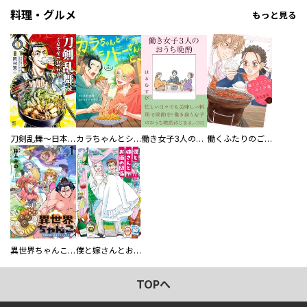
ズ
料理・グルメ
もっと見る
刀剣乱舞～日本号つれづれ酒～
カラちゃんとシトーさんと、 【分冊版】
働き女子3人のおうち晩酌
働くふたりのごほうび飯
異世界ちゃんこ～横綱目前に召喚されたんだが～ 【連載版】
僕と嫁さんとお酒の関係
TOPへ