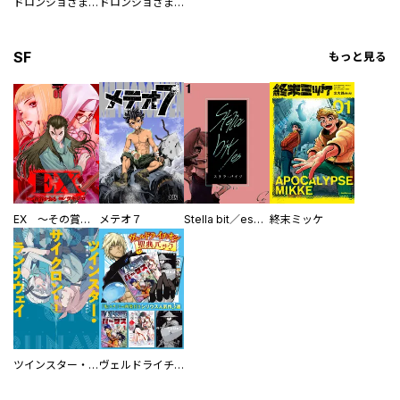
ドロンジョさまは転生しても悪役令嬢のままだった
ドロンジョさまは転生しても悪役令嬢のままだった【分冊版】
SF
もっと見る
EX ～その賞金稼ぎは、世界の出口を探す～【単行本版】
メテオ７
Stella bit／es【単話版】
終末ミッケ
ツインスター・サイクロン・ランナウェイ
ヴェルドライチオシ聖典パック 『転スラ』ミニ画集付き シリウス人気作３選
／涼風そら ／鵜野真 ／戸部じろ ／光莉 ／
蚊帳りく ／吉田瑠夏 ／坂木橙日 ／原口鳳汰 ／卜部ひかり ／赫深ゆ
らん ／むらたん ／鬼虫兵庫 ／アカシ コウベ ／暁遥迦 ／夏梅アン