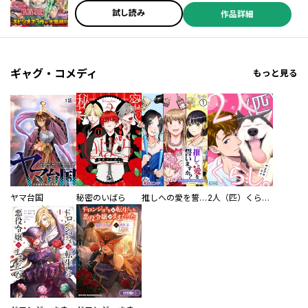
試し読み
作品詳細
／枩岡啓資 ／志水アキ ／コンノトヒロ ／大橋ツヨシ ／渡れい ／及川徹 ／貴志祐介 ／伊藤広明 ／九部利久 ／カプコン ／高瀬雅也 ／鳥飼仁 ／はっとりみつる ／新谷信貴 ／杉井光 ／徳川神千 ／虎雨マサカリ ／ＮＥＸＯＮ ／ｈｏｕｎｏｒｉ ／明時士栄 ／にいさとる ／ＮＣＳＯＦＴ ／エヌシージャパン ／ＮＡＶＡＲ ／瀬古浩司 ／最果タヒ ／上野二兎 ／大部慧史 ／小川亮 ／飛田漱 ／アトラス ／球木拾壱 ／鈴木央 ／徐誉庭 ／有田恵一郎 ／茜錆 ／三屋咲ゆう ／ｏｋｉｕｒａ ／レルシー ／蜷津直 ／土谷聡
ギャグ・コメディ
もっと見る
ヤマ台国
秘密のいばら
推しへの愛を誓いますか？～アラサー女子、推しは逃げぬが人生逃げる～
2人（匹）くらし。