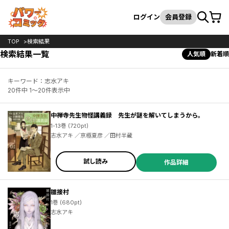
カート
検索
ログイン
会員登録
TOP
検索結果
検索結果一覧
人気順
新着順
キーワード：志水アキ
20件中 1～20件表示中
中禅寺先生物怪講義録 先生が謎を解いてしまうから。
1-13巻 (720pt)
志水アキ ／京極夏彦 ／田村半蔵
試し読み
作品詳細
雛接村
1巻 (680pt)
志水アキ