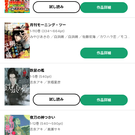
試し読み
作品詳細
月刊モーニング・ツー
1-110巻 (334～664pt)
みやびあきの ／白浜鴎 ／白浜鴎 ／佐藤宏海 ／カワハラ恋 ／モコ ／宮城みち ／中村光 ／北駒生 ／堀尾省太 ／諸星大二郎 ／夏本季実 ／土塚理弘 ／鎌谷悠希 ／蛇蔵 ／鈴木ツタ ／たら子 ／宮崎夏次系 ／坂木原レム ／クマガエ ／宮澤ひしを ／花田陵 ／束ユムコ ／岸川瑞樹 ／竹谷州史 ／オノ・ナツメ ／コンノトヒロ ／雨瀬シオリ ／ＴＡＧＲＯ ／三宅乱丈 ／速水螺旋人 ／渡辺ペコ ／大澄剛 ／日暮キノコ ／綿貫芳子 ／ancou ／押切蓮介 ／新田章 ／鳥飼茜 ／北森サイ
作品詳細
鉄鼠の檻
1-5巻 (540pt)
志水アキ ／京極夏彦
試し読み
作品詳細
／茜錆 ／三屋咲ゆう ／ｏｋｉｕｒａ ／レルシー ／蜷津直 ／土谷聡 ／士貴智志 ／涼風涼 ／貞松龍壱 ／ぱなし ／コトバノリアキ ／西村キヌ ／大森藤ノ ／青井聖 ／大高忍 ／小玉有起 ／吉河美希 ／片山あやか ／七津角建介 ／氏家ト全 ／金城宗幸 ／三宮宏太 ／片岡人生 ／近藤一馬 ／中島三千恒 ／大智そら ／朝霧ユウキ ／夏川遊真 ／道雪葵 ／セガ・セガネットワークス ／樋爪優樹 ／マッスルグリル ／亀ユウキ ／瀬尾公治 ／夜空月兎 ／中島あきら ／中武士竜 ／志田ゆうすけ ／丸山りん ／拝田久 ／門司雪
夜刀の神つかい
1-12巻 (540～590pt)
志水アキ ／奥瀬サキ