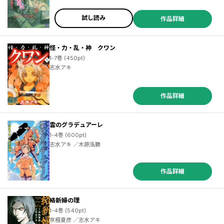
試し読み
作品詳細
怪・力・乱・神 クワン
1-7巻 (450pt)
志水アキ
作品詳細
雲のグラデュアーレ
1-4巻 (600pt)
志水アキ ／木原浩勝
作品詳細
絡新婦の理
1-4巻 (540pt)
京極夏彦 ／志水アキ