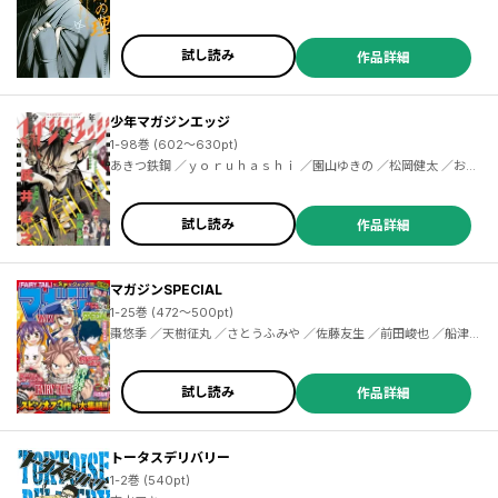
試し読み
作品詳細
少年マガジンエッジ
1-98巻 (602～630pt)
あきつ鉄鋼 ／ｙｏｒｕｈａｓｈｉ ／園山ゆきの ／松岡健太 ／おしおしお ／EVIL LINE RECORDS ／ｃａｌａｍａｒｉｕｍ ／百瀬祐一郎 ／尚月地 ／若月ジュン ／京極夏彦 ／志水アキ ／トルトネン ／創－ｔａｒｏ ／斎藤八呑 ／鈴木二三江 ／乃々木じぐ ／歩く魚 ／いがやん ／永瀬ようすけ ／ｍｉｉ．ｍ ／川崎順平 ／多喜れい ／けんたうろす ／寺井赤音 ／樋口彰彦 ／小村あゆみ ／武井宏之 ／虎走かける ／田中文 ／ｓｉｇａｍａ ／TOもえ ／田中現兎 ／鴉月ルイ ／名尾生博 ／Ｒ／０、ＭＯＶＩＣ ／阿部花次郎 ／猫又ぬこ ／ひな姫 ／へいろー
試し読み
作品詳細
マガジンSPECIAL
1-25巻 (472～500pt)
棗悠季 ／天樹征丸 ／さとうふみや ／佐藤友生 ／前田峻也 ／船津紳平 ／二駅ずい ／佐木飛朗斗 ／東直輝 ／真島ヒロ ／ＢＯＫＵ ／コージィ城倉 ／金城宗幸 ／芥瀬良せら ／千田大輔 ／上田敦夫 ／堂本裕貴 ／西原梨花 ／小林俊彦 ／七三太朗 ／川三番地 ／ＣＬＡＭＰ ／香椎さおり ／飯島浩介 ／氏家ト全 ／上野春生 ／中村ゆうひ ／梅山たらこ ／植野メグル ／加茂ユウジ ／鈴木央 ／中西達哉 ／牟田洸 ／安藤正基 ／廣田大地 ／京極夏彦 ／志水アキ ／森田俊平 ／瀬尾公治 ／安田剛士
試し読み
作品詳細
トータスデリバリー
1-2巻 (540pt)