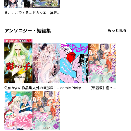
え、ここでするの？ アイドルのファンが知らない日常
ドカクエ 異世界ドカコッククエスト
アンソロジー・短編集
もっと見る
佐伯かよの作品集
人外の旦那様に娶られ毎晩ナカまで愛される…。アンソロジー
comic Picky
【単話版】崖っぷち令嬢ですが、意地と策略で幸せになります！シリーズ