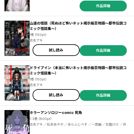
作品詳細
山道の怪談（死ぬほど怖いネット掲示板百物語～都市伝説コ
ミック怪談集～）
1巻 (150pt)
志水アキ
試し読み
作品詳細
ドライブイン（本当に怖いネット掲示板百物語～都市伝説コ
ミック怪談集～）
1巻 (150pt)
志水アキ
試し読み
作品詳細
ホラーアンソロジーcomic 死角
1-3巻 (800pt)
志水アキ ／松本あやか ／あらふじぺす ／一宮幽 ／北屋けけ ／井上
まい ／天海杏菜 ／藪犬小夏 ／ナコラ