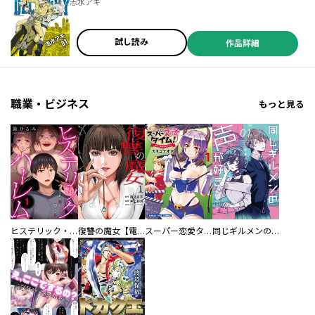
志水アキ
試し読み
作品詳細
職業・ビジネス
もっと見る
ヒステリック・ハーレム～搾られる男と堕ちる女～【電子単行本版】
復讐の魔女【電子単行本版】
スーパー恋愛タイム！～現場でドＳな彼女は自宅でデレる～
同じギルメンの声が好き