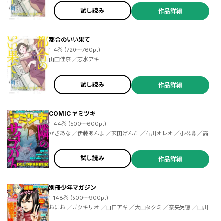
試し読み
作品詳細
都合のいい果て
1-4巻 (720～760pt)
山田佳奈 ／志水アキ
試し読み
作品詳細
COMIC ヤミツキ
1-44巻 (500～600pt)
かざあな ／伊藤あんよ ／玄田げんた ／石川オレオ ／小松鳩 ／高田
千種 ／COMIC ヤミツキ編集部 ／古場みすみ ／野宮有 ／半田畔 ／
大友青 ／月桜しおり ／咲村まひる ／peep ／合田蛍冬 ／恵那 ／三
石メガネ ／富士屋カツヒト ／COMICヤミツキ編集部 ／九部玖凛
試し読み
作品詳細
／志水アキ ／井村なるみ ／夏目晶 ／向浦宏和 ／鳥島灰人 ／秋吉宣
宏 ／一宮幽
別冊少年マガジン
1-148巻 (500～900pt)
おにお ／ガクキリオ ／山口アキ ／大山タクミ ／奈央晃徳 ／山川直輝 ／広橋進 ／長門知大 ／諫山創 ／めいびい ／二駅ずい ／荒川弘 ／田中芳樹 ／遠田マリモ ／カツヲ ／石沢庸介 ／ひろゆき ／水あさと ／佐藤友生 ／山口ミコト ／奈良一平 ／赤松健 ／ナユタン星人 ／寺田てら ／伊十楽 ／片山陽介 ／コーエーテクモゲームス ／金田陽介 ／長田龍伯 ／押見修造 ／笹古みとも ／スパイク・チュンソフト ／カワグチタケシ ／石塚千尋 ／伊奈めぐみ ／宮島雅憲 ／からあげたろう ／内山敦司 ／レベルファイブ ／久世蘭