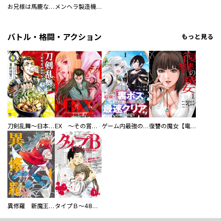
お兄様は馬鹿なんですか？～地味王女は婚約破棄に巻き込まれる～
メンヘラ製造機の公爵令息（過保護）が溺愛してきます
バトル・格闘・アクション
もっと見る
刀剣乱舞～日本号つれづれ酒～
EX ～その賞金稼ぎは、世界の出口を探す～【単行本版】
ゲーム内最強の『裏ボス』に転生したので、主人公の代わりに最速クリアを目指します！【電子単行本版】
復讐の魔女【電子単行本版】
異修羅 新魔王戦争
タイプＢ～48時間後、致死率100％～【単話】