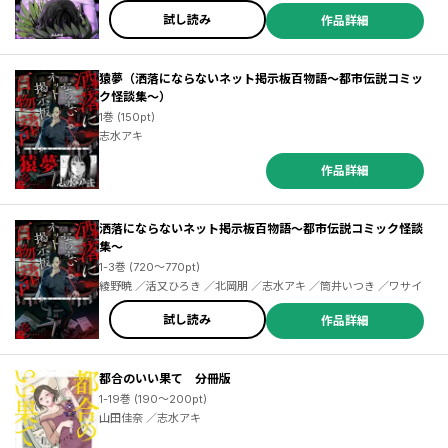
試し読み
作品詳細
猿夢（洒落にならないネット掲示板百物語～都市伝説コミッ
ク怪談集～）
1巻 (150pt)
志水アキ
作品詳細
洒落にならないネット掲示板百物語～都市伝説コミック怪談
集～
1-3巻 (720～770pt)
綾野暁 ／活又ひろき ／北岡朋 ／志水アキ ／筒井いつき ／ワサイ
試し読み
作品詳細
都合のいい果て 分冊版
1-19巻 (190～200pt)
山田佳奈 ／志水アキ