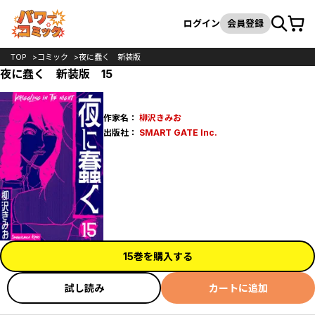
カート
検索
ログイン
会員登録
TOP
コミック
夜に蠢く 新装版
夜に蠢く 新装版 15
作家名：
柳沢きみお
出版社：
SMART GATE Inc.
15巻を購入する
試し読み
カートに追加