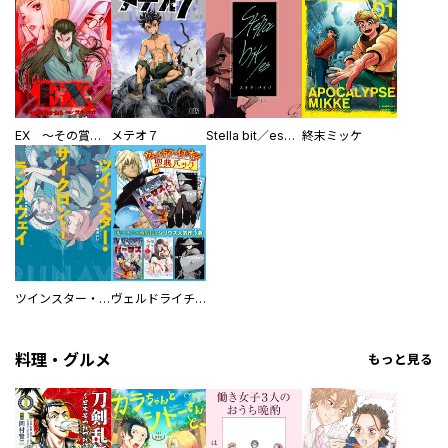
EX ～その賞金稼ぎは、世界の出口を探す～【単行本版】
メテオ７
Stella bit／es【単話版】
終末ミッケ
ツインスター・サイクロン・ランナウェイ
ヴェルドライチオシ聖典パック 『転スラ』ミニ画集付き シリウス人気作３選
料理・グルメ
もっと見る