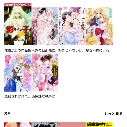
佐伯かよの作品集
人外の旦那様に娶られ毎晩ナカまで愛される…。アンソロジー
好きじゃないけど、抱いてください【電子単行本版／特典おまけ付き】
聖女不在による仮初め婚なのに、不器用な王太子に溺愛されています【電子単行本版／特典おまけ付き】
洗脳されかけていた悪役令嬢ですが家出を決意しました。【電子単行本版／特典おまけ付き】
過保護な執事が私の婚活を邪魔してきます！ 分冊版
SF
もっと見る