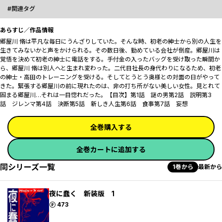
関連タグ
あらすじ／作品情報
郷屋川 脩は平凡な毎日にうんざりしていた。そんな時、初老の紳士から別の人生を
生きてみないかと声をかけられる。その数日後、勤めている会社が倒産――。郷屋川は
覚悟を決めて初老の紳士に電話をする。手付金の入ったバッグを受け取った瞬間か
ら、郷屋川 脩は別人へと生まれ変わった。二代目社長の身代わりになるため、初老
の紳士・高田のトレーニングを受ける。そしてとうとう奥様との対面の日がやって
きた。緊張する郷屋川の前に現れたのは、非の打ち所がない美しい女性。見とれて
固まる郷屋川…それは一目惚れだった。【目次】第1話 謎の男第2話 説明第3
話 ジレンマ第4話 決断第5話 新しき人生第6話 食事第7話 妄想
全巻購入する
全巻カートに追加する
同シリーズ一覧
1巻から
最新から
夜に蠢く 新装版 1
ポイント
473