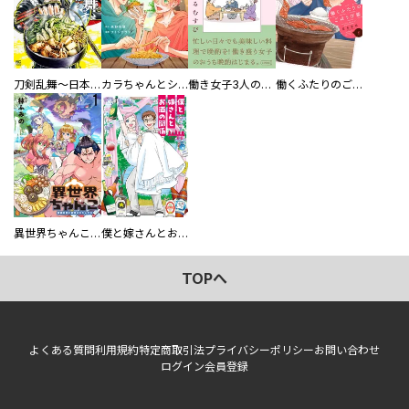
刀剣乱舞～日本号つれづれ酒～
カラちゃんとシトーさんと、 【分冊版】
働き女子3人のおうち晩酌
働くふたりのごほうび飯
異世界ちゃんこ～横綱目前に召喚されたんだが～ 【連載版】
僕と嫁さんとお酒の関係
TOPへ
よくある質問
利用規約
特定商取引法
プライバシーポリシー
お問い合わせ
ログイン
会員登録