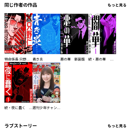
同じ作者の作品
もっと見る
特命係長 只野仁ファイナル 愛蔵版
青き炎
悪の華 新装版
続・悪の華 闇華 新装版
続・夜に蠢く 新装版
週刊少年チャンピオン
ラブストーリー
もっと見る