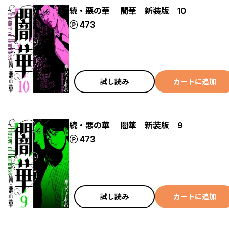
続・悪の華 闇華 新装版 10
ポイント
473
試し読み
カートに追加
続・悪の華 闇華 新装版 9
ポイント
473
試し読み
カートに追加