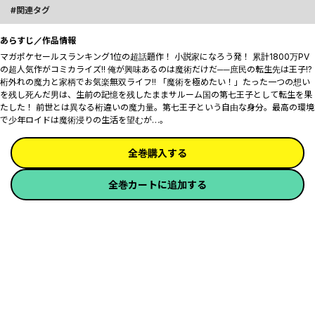
関連タグ
あらすじ／作品情報
マガポケセールスランキング1位の超話題作！ 小説家になろう発！ 累計1800万PV
の超人気作がコミカライズ!! 俺が興味あるのは魔術だけだ──庶民の転生先は王
子!? 桁外れの魔力と家柄でお気楽無双ライフ!! 「魔術を極めたい！」たった一つの
想いを残し死んだ男は、生前の記憶を残したままサルーム国の第七王子として転生
を果たした！ 前世とは異なる桁違いの魔力量。第七王子という自由な身分。最高の
環境で少年ロイドは魔術浸りの生活を望むが…。
全巻購入する
全巻カートに追加する
同シリーズ一覧
1巻から
最新から
転生したら第七王子だったので、気ままに魔術を極
めます（２０）
ポイント
720
試し読み
カートに追加
TOP
カート
本棚