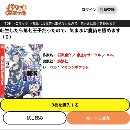
カート
検索
ログイン
会員登録
TOP
コミック
転生したら第七王子だったので、気ままに魔術を極めます
転生したら第七王子だったので、気ままに魔術を極めます
（９）
作家名：
石沢庸介
／
謙虚なサークル
／
メル。
出版社：
講談社
レーベル：
マガジンポケット
9巻を購入する
試し読み
カートに追加