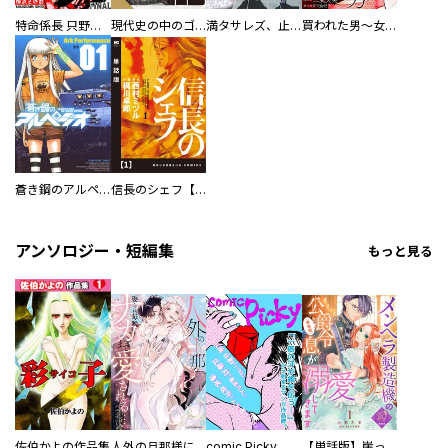
特命係長 只野仁ファイナル 愛蔵版
現代史の中のゴルゴ13
満タサレズ、止メラレズ
買われた男～女性限定快感セラピスト～【描き下ろしおまけ付き特装版】
蒼き鋼のアルペジオ
信長のシェフ【単話版】
アンソロジー・短編集
もっと見る
佐伯かよの作品集
人外の旦那様に娶られ毎晩ナカまで愛される…。アンソロジー
comic Picky
【単話版】崖っぷち令嬢ですが、意地と策略で幸せになります！シリーズ