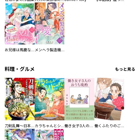
お兄様は馬鹿なんですか？～地味王女は婚約破棄に巻き込まれる～
メンヘラ製造機の公爵令息（過保護）が溺愛してきます
料理・グルメ
もっと見る
刀剣乱舞～日本号つれづれ酒～
カラちゃんとシトーさんと、 【分冊版】
働き女子3人のおうち晩酌
働くふたりのごほうび飯