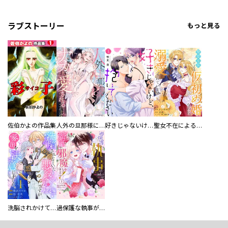
ラブストーリー
もっと見る
佐伯かよの作品集
人外の旦那様に娶られ毎晩ナカまで愛される…。アンソロジー
好きじゃないけど、抱いてください【電子単行本版／特典おまけ付き】
聖女不在による仮初め婚なのに、不器用な王太子に溺愛されています【電子単行本版／特典おまけ付き】
洗脳されかけていた悪役令嬢ですが家出を決意しました。【電子単行本版／特典おまけ付き】
過保護な執事が私の婚活を邪魔してきます！ 分冊版