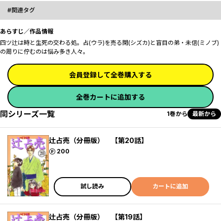
関連タグ
あらすじ／作品情報
四ツ辻は時と生死の交わる処。占(ウラ)を売る閑(シズカ)と盲目の弟・未信(ミノブ)
の周りに佇むのは―――悩み多き人々。
会員登録して全巻購入する
全巻カートに追加する
同シリーズ一覧
1巻から
最新から
辻占売（分冊版） 【第20話】
ポイント
200
試し読み
カートに追加
辻占売（分冊版） 【第19話】