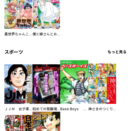
異世界ちゃんこ～横綱目前に召喚されたんだが～ 【連載版】
僕と嫁さんとお酒の関係
スポーツ
もっと見る
ＪＪＭ 女子柔道部物語 社会人編
初めての発展場 【白抜き修正版】
Base Boys 新装版
神さまのつくりかた。スーパー大合本