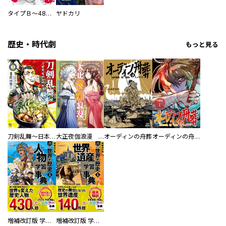
タイプＢ～48時間後、致死率100％～【単話】
ヤドカリ
歴史・時代劇
もっと見る
刀剣乱舞～日本号つれづれ酒～
大正夜伽浪漫 －金曜日の花嫁—
オーディンの舟葬
オーディンの舟葬 分冊版
増補改訂版 学研まんが NEW世界の歴史 別巻 人物学習事典
増補改訂版 学研まんが NEW世界の歴史 別巻 世界遺産学習事典