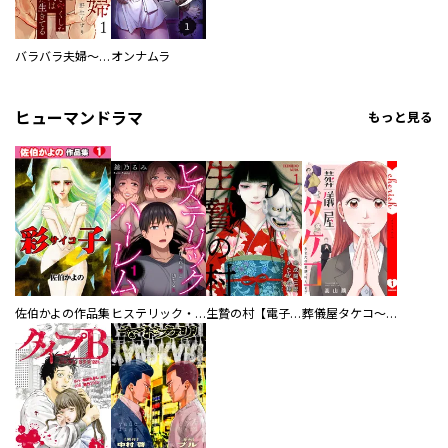
バラバラ夫婦～手足をなくした夫はまだ生きてる
オンナムラ
ヒューマンドラマ
もっと見る
佐伯かよの作品集
ヒステリック・ハーレム～搾られる男と堕ちる女～【電子単行本版】
生贄の村【電子単行本版】
葬儀屋タケコ～あなたの最期、叶えます【電子単行本版】