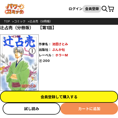
カート
検索
ログイン
会員登録
TOP
コミック
辻占売（分冊版）
辻占売（分冊版） 【第1話】
作家名：
池田さとみ
出版社：
ぶんか社
レーベル：
ホラーM
ポイント
200
会員登録して購入する
試し読み
カートに追加