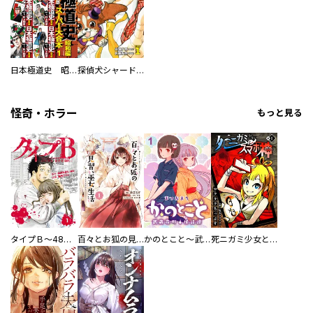
日本極道史 昭和編 スーパー大合本
探偵犬シャードック（新装版）
怪奇・ホラー
もっと見る
タイプＢ～48時間後、致死率100％～【単話】
百々とお狐の見習い巫女生活【単行本版】
かのとこと～武蔵花町怪話譚～ 【連載版】
死ニガミ少女とスマホ神