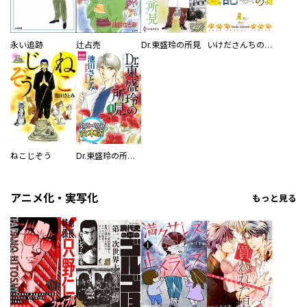
永い追跡
辻占売
Dr.東盛玲の所見
いけださんちのダメダメ飼猫日記
ねこじぞう
Dr.東盛玲の所見 【Vol.1～Vol.5合本版】
アニメ化・実写化
もっと見る