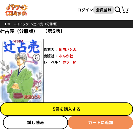
カート
検索
ログイン
会員登録
TOP
コミック
辻占売（分冊版）
辻占売（分冊版） 【第5話】
作家名：
池田さとみ
出版社：
ぶんか社
レーベル：
ホラーM
5巻を購入する
試し読み
カートに追加