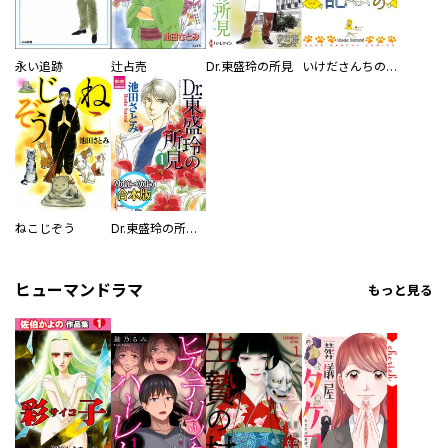
永い追跡
辻占売
Dr.東盛玲の所見
いけださんちのダメダメ飼猫日記
ねこじぞう
Dr.東盛玲の所見 【Vol.1～Vol.5合本版】
ヒューマンドラマ
もっと見る