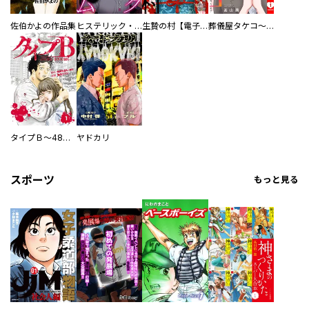
佐伯かよの作品集
ヒステリック・ハーレム～搾られる男と堕ちる女～【電子単行本版】
生贄の村【電子単行本版】
葬儀屋タケコ～あなたの最期、叶えます【電子単行本版】
タイプＢ～48時間後、致死率100％～【単話】
ヤドカリ
スポーツ
もっと見る