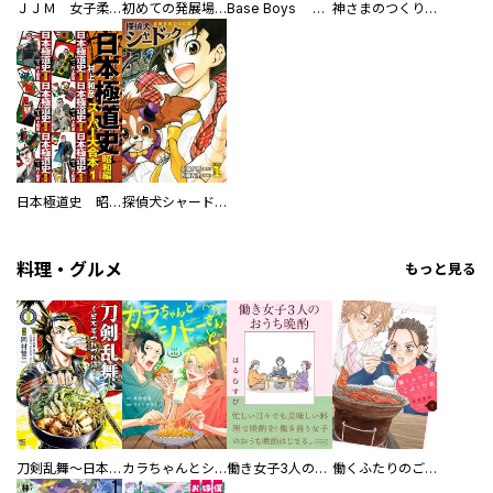
ＪＪＭ 女子柔道部物語 社会人編
初めての発展場 【白抜き修正版】
Base Boys 新装版
神さまのつくりかた。スーパー大合本
日本極道史 昭和編 スーパー大合本
探偵犬シャードック（新装版）
料理・グルメ
もっと見る
刀剣乱舞～日本号つれづれ酒～
カラちゃんとシトーさんと、 【分冊版】
働き女子3人のおうち晩酌
働くふたりのごほうび飯