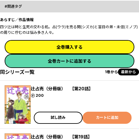
関連タグ
あらすじ／作品情報
四ツ辻は時と生死の交わる処。占(ウラ)を売る閑(シズカ)と盲目の弟・未信(ミノブ)
の周りに佇むのは―――悩み多き人々。
全巻購入する
全巻カートに追加する
同シリーズ一覧
1巻から
最新から
辻占売（分冊版） 【第20話】
ポイント
200
試し読み
カートに追加
辻占売（分冊版） 【第19話】