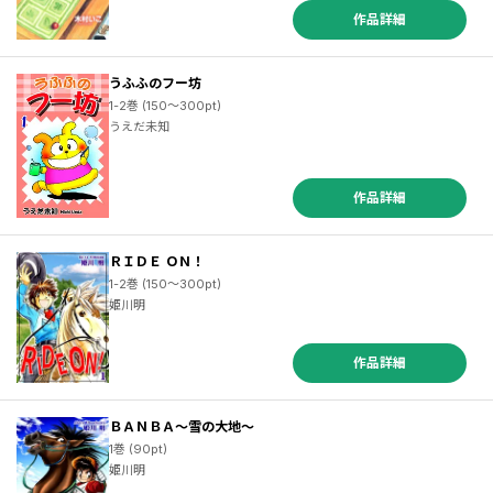
作品詳細
うふふのフー坊
1-2巻 (150～300pt)
うえだ未知
作品詳細
ＲＩＤＥ ＯＮ！
1-2巻 (150～300pt)
姫川明
作品詳細
ＢＡＮＢＡ～雪の大地～
1巻 (90pt)
姫川明