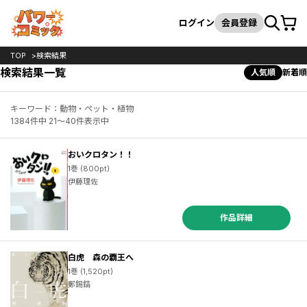
カート
検索
ログイン
会員登録
TOP
検索結果
検索結果一覧
人気順
新着順
キーワード：動物・ペット・植物
1384件中 21～40件表示中
おいクロタン！！
1巻 (800pt)
伊藤理佐
作品詳細
白虎 森の覇王へ
1巻 (1,520pt)
鄭錫鎬