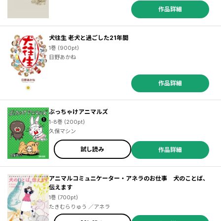
作品詳細
犬往生 老犬と過ごした21年間
1巻 (900pt)
日野あかね
作品詳細
ぶっちゃけアニマルズ
1-8巻 (200pt)
久保マシン
試し読み
作品詳細
アニマルコミュニケーター・アネラのお仕事 犬のことば、
伝えます
1巻 (700pt)
たきむらりゅう ／アネラ