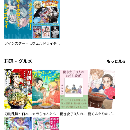
ツインスター・サイクロン・ランナウェイ
ヴェルドライチオシ聖典パック 『転スラ』ミニ画集付き シリウス人気作３選
料理・グルメ
もっと見る
刀剣乱舞～日本号つれづれ酒～
カラちゃんとシトーさんと、 【分冊版】
働き女子3人のおうち晩酌
働くふたりのごほうび飯