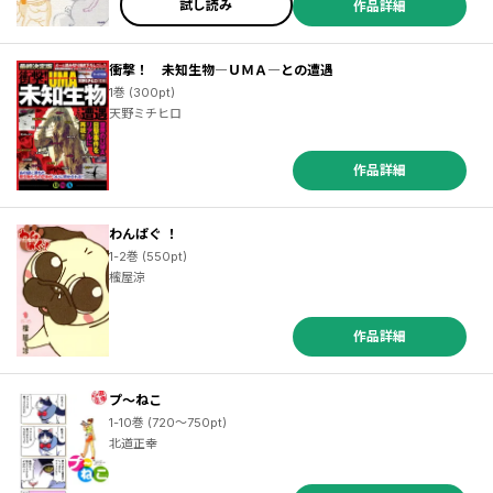
試し読み
作品詳細
衝撃！ 未知生物―ＵＭＡ―との遭遇
1巻 (300pt)
天野ミチヒロ
作品詳細
わんぱぐ ！
1-2巻 (550pt)
櫁屋涼
作品詳細
プ～ねこ
1-10巻 (720～750pt)
北道正幸