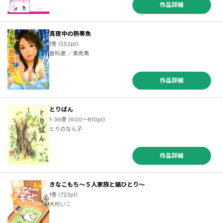
作品詳細
真夜中の熱帯魚
1巻 (552pt)
倉科遼 ／東克美
作品詳細
とりぱん
1-36巻 (600～810pt)
とりのなん子
作品詳細
きなこもち～５人家族と猫ひとり～
1巻 (723pt)
木村いこ