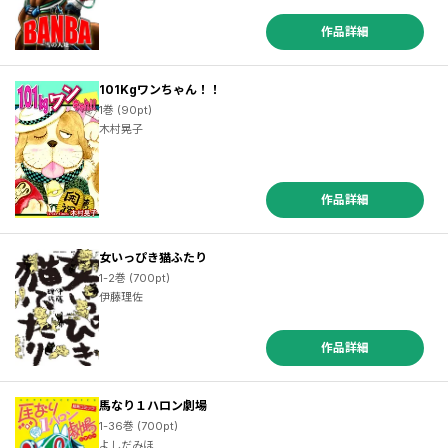
作品詳細
101Kgワンちゃん！！
1巻 (90pt)
木村晃子
作品詳細
女いっぴき猫ふたり
1-2巻 (700pt)
伊藤理佐
作品詳細
馬なり１ハロン劇場
1-36巻 (700pt)
よしだみほ