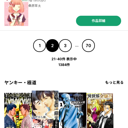
1巻 (600pt)
桑原草太
作品詳細
1
2
3
70
...
21-40件 表示中
1384件
ヤンキー・極道
もっと見る