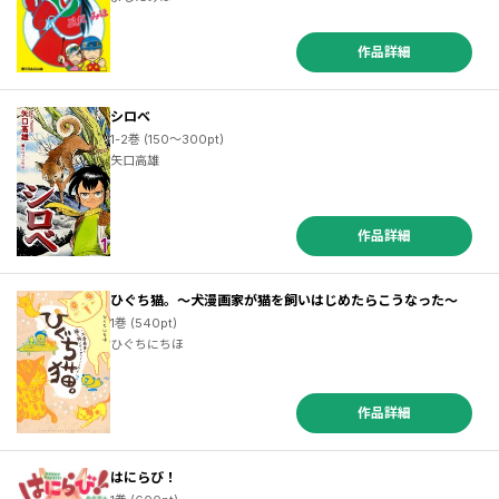
作品詳細
シロベ
1-2巻 (150～300pt)
矢口高雄
作品詳細
ひぐち猫。～犬漫画家が猫を飼いはじめたらこうなった～
1巻 (540pt)
ひぐちにちほ
作品詳細
はにらび！