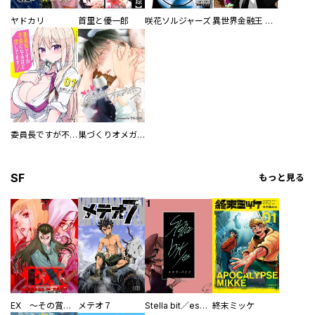
ヤドカリ
首里と優一郎
咲花ソルジャーズ
異世界金融王 ～クローネ・ゴルディオンの覇道～
委員長ですが不良になるほど恋してます！
巣づくりオメガバース
SF
もっと見る
EX ～その賞金稼ぎは、世界の出口を探す～【単行本版】
メテオ７
Stella bit／es【単話版】
終末ミッケ