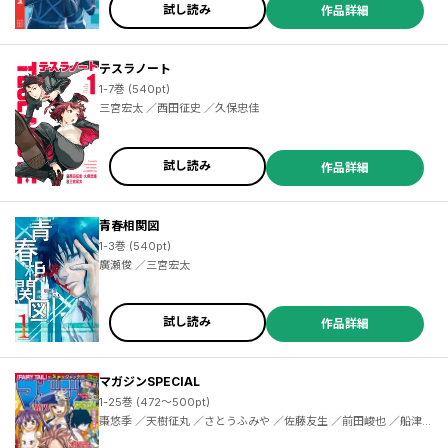
試し読み
作品詳細
テスラノート
／志水アキ ／コンノトヒロ ／大橋ツヨシ ／渡れい ／及川徹 ／貴志祐介 ／伊藤広明 ／九部利久 ／カプコン ／高瀬雅也 ／鳥飼仁 ／はっとりみつる ／新谷信貴 ／杉井光 ／徳川神千 ／虎雨マサカリ ／ＮＥＸＯＮ ／ｈｏｕｎｏｒｉ ／明時士栄 ／にいさとる ／ＮＣＳＯＦＴ ／エヌシージャパン ／ＮＡＶＡＲ ／瀬古浩司 ／最果タヒ ／上野二兎 ／大部慧史 ／小川亮 ／飛田漱 ／アトラス ／球木拾壱 ／鈴木央 ／徐誉庭 ／有田恵一郎 ／茜錆 ／三屋咲ゆう ／ｏｋｉｕｒａ ／レルシー ／蜷津直 ／土谷聡
1-7巻 (540pt)
三宮宏太 ／西田征史 ／久保忠佳
試し読み
作品詳細
青春相関図
1-3巻 (540pt)
廣瀬俊 ／三宮宏太
試し読み
作品詳細
マガジンSPECIAL
1-25巻 (472～500pt)
棗悠季 ／天樹征丸 ／さとうふみや ／佐藤友生 ／前田峻也 ／船津紳平 ／二駅ずい ／佐木飛朗斗 ／東直輝 ／真島ヒロ ／ＢＯＫＵ ／コージィ城倉 ／金城宗幸 ／芥瀬良せら ／千田大輔 ／上田敦夫 ／堂本裕貴 ／西原梨花 ／小林俊彦 ／七三太朗 ／川三番地 ／ＣＬＡＭＰ ／香椎さおり ／飯島浩介 ／氏家ト全 ／上野春生 ／中村ゆうひ ／梅山たらこ ／植野メグル ／加茂ユウジ ／鈴木央 ／中西達哉 ／牟田洸 ／安藤正基 ／廣田大地 ／京極夏彦 ／志水アキ ／森田俊平 ／瀬尾公治 ／安田剛士