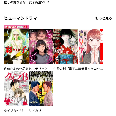
推しの為ならなんでもします！
女子高生VS-R
ヒューマンドラマ
もっと見る
佐伯かよの作品集
ヒステリック・ハーレム～搾られる男と堕ちる女～【電子単行本版】
生贄の村【電子単行本版】
葬儀屋タケコ～あなたの最期、叶えます【電子単行本版】
タイプＢ～48時間後、致死率100％～【単話】
ヤドカリ