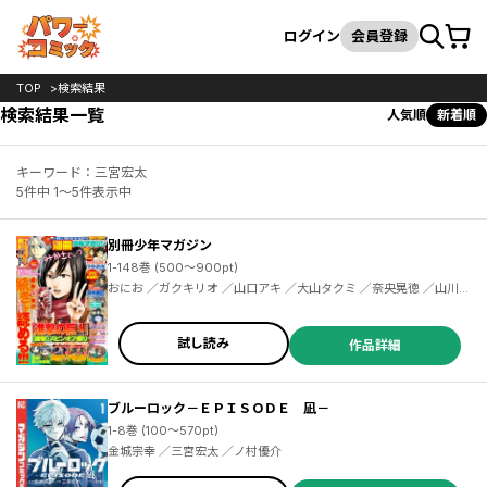
カート
検索
ログイン
会員登録
TOP
検索結果
検索結果一覧
人気順
新着順
キーワード：三宮宏太
5件中 1～5件表示中
別冊少年マガジン
1-148巻 (500～900pt)
おにお ／ガクキリオ ／山口アキ ／大山タクミ ／奈央晃徳 ／山川直輝 ／広橋進 ／長門知大 ／諫山創 ／めいびい ／二駅ずい ／荒川弘 ／田中芳樹 ／遠田マリモ ／カツヲ ／石沢庸介 ／ひろゆき ／水あさと ／佐藤友生 ／山口ミコト ／奈良一平 ／赤松健 ／ナユタン星人 ／寺田てら ／伊十楽 ／片山陽介 ／コーエーテクモゲームス ／金田陽介 ／長田龍伯 ／押見修造 ／笹古みとも ／スパイク・チュンソフト ／カワグチタケシ ／石塚千尋 ／伊奈めぐみ ／宮島雅憲 ／からあげたろう ／内山敦司 ／レベルファイブ ／久世蘭
試し読み
作品詳細
ブルーロック－ＥＰＩＳＯＤＥ 凪－
1-8巻 (100～570pt)
金城宗幸 ／三宮宏太 ／ノ村優介