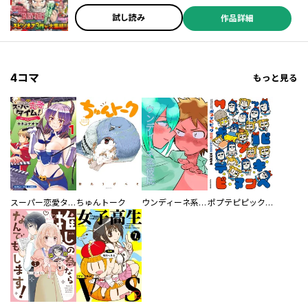
試し読み
作品詳細
4コマ
もっと見る
スーパー恋愛タイム！～現場でドＳな彼女は自宅でデレる～
ちゅんトーク
ウンディーネ系彼氏
ポプテピピック SEASON EIGHT
／おーにじょうろく ／クシザキ ／大島二 ／佐田麹 ／うぼっ ／朝倉ギイチ ／凪 ／武久朗 ／野田鉄製 ／佐原樹 ／檜山ユキ ／岩本誠祐 ／ヨツバリオ ／芦垣丁 ／何処かの誰か ／金野利幸 ／有上 ／蒼月たかし ／樋田アユム ／三ツ橋快人 ／鷹野暈人 ／Ｎｅｉｇｈｂｏｕｒｈ ／初期名前 ／尾崎海老太郎 ／ますやまある ／乃﨑光太朗 ／加速 ／江渡ピリカ ／瀬尾斗城 ／阿崎瑞季 ／丹下茂樹 ／涼風そら ／鵜野真 ／戸部じろ ／光莉 ／蚊帳りく ／吉田瑠夏 ／坂木橙日 ／原口鳳汰 ／卜部ひかり ／赫深ゆらん